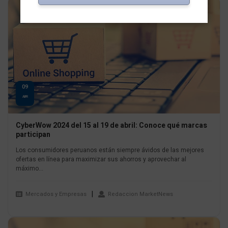
09
ABR
CyberWow 2024 del 15 al 19 de abril: Conoce qué marcas
participan
Los consumidores peruanos están siempre ávidos de las mejores
ofertas en línea para maximizar sus ahorros y aprovechar al
máximo...
Mercados y Empresas
Redaccion MarketNews