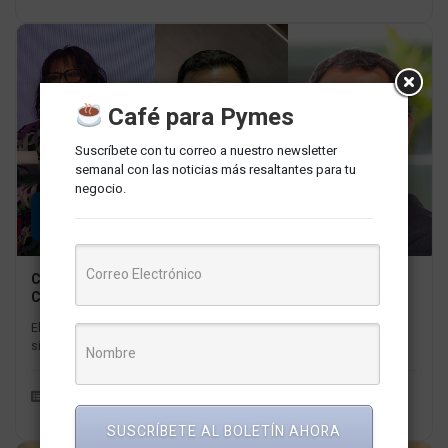
Café para Pymes
Suscríbete con tu correo a nuestro newsletter
semanal con las noticias más resaltantes para tu
negocio.
15
JUL
Como pueden Aumentar las Pymes sus Ventas en un
Cyber
El crecimiento del comercio electrónico en el Perú ha sido
significativo en los últimos años, y los eventos Cyber han...
Eventos
Ernesto Valle
SUSCRÍBETE AL BOLETÍN AHORA