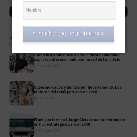
SUSCRÍBETE
SUSCRÍBETE AL BOLETÍN AHORA
POSTS RELACIONADOS
Cómo la Xiaomi Store en Real Plaza Santa Clara
capitaliza el crecimiento comercial de Lima Este
10 marzo, 2026
Supermercados y tiendas por departamento: Los
motores del retail peruano en 2026
3 marzo, 2026
El antiguo terminal Jorge Chávez se transforma en
un hub estratégico para el 2030
27 febrero, 2026