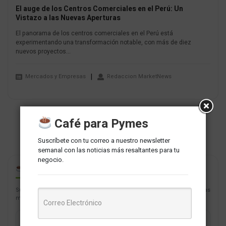
El auge de los Centros Comerciales en el Perú: Un
Vistazo a las Nuevas Aperturas
El panorama de los centros comerciales en el Perú está
experimentando una transformación notable, con más de diez
nuevos proyectos...
Mercados y Empresas
Redaccion MarketNews
Café para Pymes
Suscríbete con tu correo a nuestro newsletter
semanal con las noticias más resaltantes para tu
negocio.
CAFÉ PARA PYMES
Suscríbete con tu correo a nuestro newsletter semanal con las noticias
más resaltantes para tu negocio.