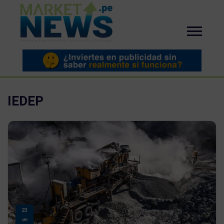
IEDEP
23
ABR