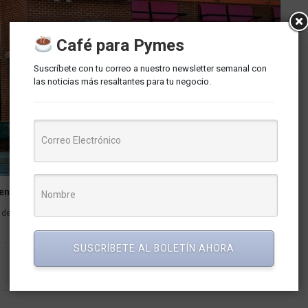
Café para Pymes
Suscríbete con tu correo a nuestro newsletter semanal con
las noticias más resaltantes para tu negocio.
 en Surco
de la franquicia de Applebee’s para Perú, tras seis meses de
SUSCRÍBETE AL BOLETÍN AHORA