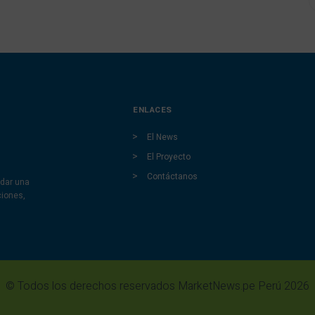
ENLACES
El News
El Proyecto
Contáctanos
dar una
ciones,
© Todos los derechos reservados MarketNews.pe Perú 2026