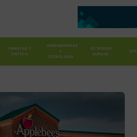
HERRAMIENTAS
FINANZAS Y
ES VERDAD,
Y
EVE
FINTECH
AUNQUE…
TECNOLOGÍA