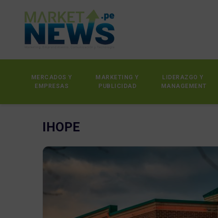
MERCADOS Y
MARKETING Y
LIDERAZGO Y
EMPRESAS
PUBLICIDAD
MANAGEMENT
IHOPE