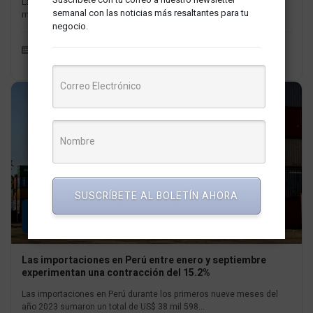
La importación de laptops sufrió un fuerte declive en el año 2023,
semanal con las noticias más resaltantes para tu
marcando un cambio significativo en la tendencia observada...
negocio.
Mercados y Empresas
Redaccion MarketNews
SUSCRÍBETE AL BOLETÍN AHORA
08
NOV
Las importaciones en Perú entre enero y septiembre
experimentan una contracción del 15.2%
Las importaciones en Perú durante los primeros nueve meses del
año 2023 sumaron un total de US$ 38 mil 598...