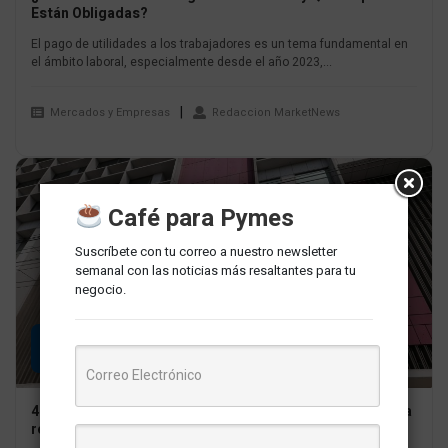
Están Obligadas?
El pago de utilidades a los trabajadores es un tema fundamental en
el ámbito laboral, especialmente desde el año 2023,...
Mercados y Empresas
Redaccion MarketNews
Café para Pymes
Suscríbete con tu correo a nuestro newsletter
semanal con las noticias más resaltantes para tu
negocio.
11
MAR
4 recomendaciones claves para el pago del impuesto a la
renta 2024 de las MYPES