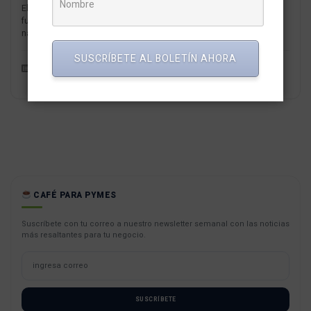
El pago del impuesto a la renta (IR) constituye un componente
fundamental en las obligaciones fiscales tanto para personas
naturales como...
SUSCRÍBETE AL BOLETÍN AHORA
Mercados y Empresas
Redaccion MarketNews
CAFÉ PARA PYMES
Suscríbete con tu correo a nuestro newsletter semanal con las noticias
más resaltantes para tu negocio.
SUSCRÍBETE