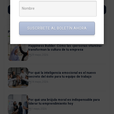
SUSCRÍBETE
SUSCRÍBETE AL BOLETÍN AHORA
POSTS RELACIONADOS
Happiness Builder: Cómo las «personas vitamina»
transforman la cultura de tu empresa
29 mayo, 2026
Por qué la inteligencia emocional es el nuevo
secreto del éxito para tu equipo de trabajo
14 mayo, 2026
Por qué una brújula moral es indispensable para
liderar tu emprendimiento hoy
1 mayo, 2026