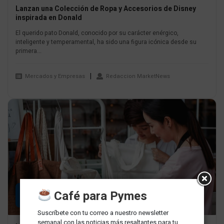
Lanzan una Colección de Ropa y Accesorios de Disney
inspirada en Donald
El querido pato Donald, conocido por su carácter enérgico,
inteligente y temperamental, ha sido una figura icónica desde su
primera...
Mercados y Empresas
Redaccion MarketNews
26
Café para Pymes
MAR
Suscríbete con tu correo a nuestro newsletter
semanal con las noticias más resaltantes para tu