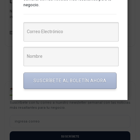
La Revolución de la Moda Sostenible
negocio.
No cabe duda de que el mundo de la moda está experimentando un
importante proceso de transformación debido a la...
Mercados y Empresas
Redaccion MarketNews
SUSCRÍBETE AL BOLETÍN AHORA
CAFÉ PARA PYMES
Suscríbete con tu correo a nuestro newsletter semanal con las noticias
más resaltantes para tu negocio.
SUSCRÍBETE