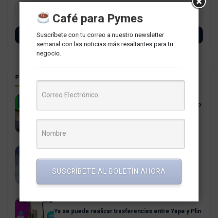
Café para Pymes
Suscríbete con tu correo a nuestro newsletter
SUSCRÍBETE
semanal con las noticias más resaltantes para tu
negocio.
POSTS RELACIONADOS
Ciberseguridad para empresas: Lecciones del caso
Interbank
18 noviembre, 2024
Indecopi Investigará las Fallas en las Cuentas de
Interbank
SUSCRÍBETE AL BOLETÍN AHORA
9 mayo, 2024
Ya se puede realizar trasferencias entre Yape y Plin