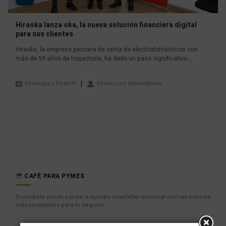
Hiraoka lanza oka, la nueva solución financiera digital
para sus clientes
Hiraoka, la empresa peruana de venta de electrodomésticos con
más de 59 años de trayectoria, ha dado un paso significativo...
Finanzas y Fintech
Redaccion MarketNews
CAFÉ PARA PYMES
Suscríbete con tu correo a nuestro newsletter semanal con las noticias
más resaltantes para tu negocio.