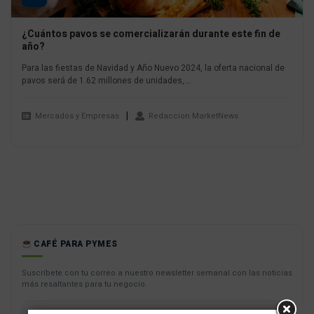
¿Cuántos pavos se comercializarán durante este fin de
año?
Para las fiestas de Navidad y Año Nuevo 2024, la oferta nacional de
pavos será de 1.62 millones de unidades,...
Mercados y Empresas
Redaccion MarketNews
CAFÉ PARA PYMES
Suscríbete con tu correo a nuestro newsletter semanal con las noticias
más resaltantes para tu negocio.