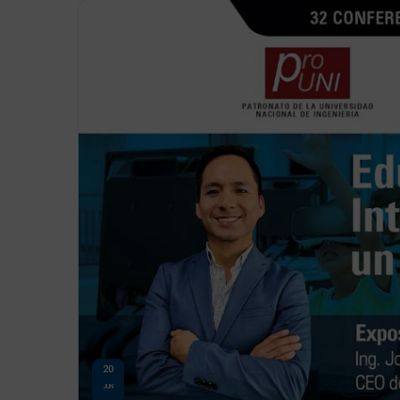
20
JUN