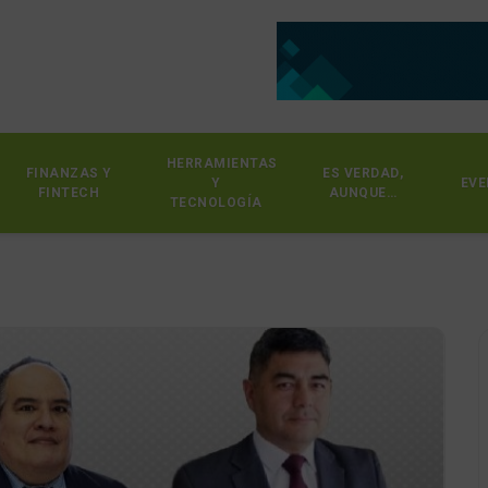
HERRAMIENTAS
FINANZAS Y
ES VERDAD,
Y
EVE
FINTECH
AUNQUE…
TECNOLOGÍA