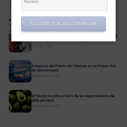
POSTS RELACIONADOS
SUSCRÍBETE AL BOLETÍN AHORA
Turismo el 1 de Mayo: feriado largo moverá US$135
millones y casi un millón de viajeros en Perú
29 abril, 2026
El impacto del Puerto de Chancay en su Primer Año
de Operaciones
20 noviembre, 2025
DP World moviliza el 60 % de las exportaciones de
palta peruana
18 noviembre, 2025