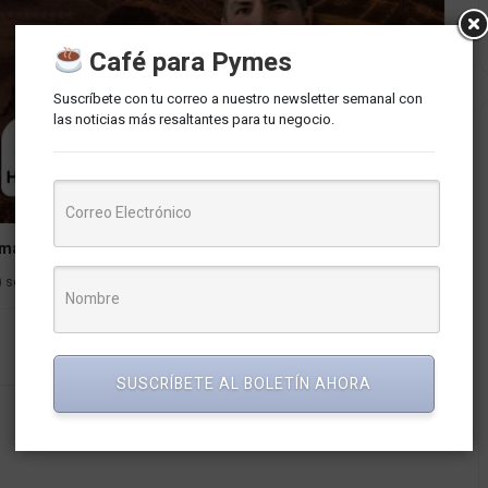
Café para Pymes
Suscríbete con tu correo a nuestro newsletter semanal con
las noticias más resaltantes para tu negocio.
ación Digital para la Minería 4.0»
 se complace en invitar a todos los interesados a participar en...
SUSCRÍBETE AL BOLETÍN AHORA