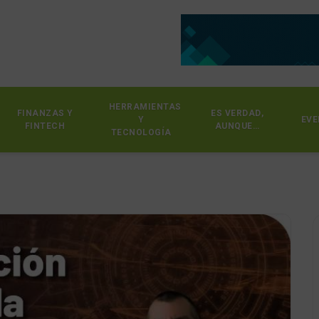
HERRAMIENTAS
FINANZAS Y
ES VERDAD,
Y
EVE
FINTECH
AUNQUE…
TECNOLOGÍA