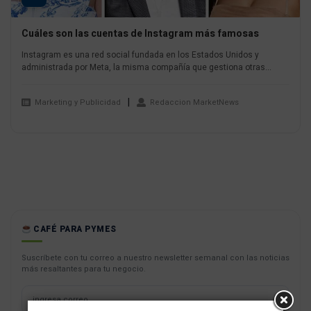
Cuáles son las cuentas de Instagram más famosas
Instagram es una red social fundada en los Estados Unidos y
administrada por Meta, la misma compañía que gestiona otras...
Marketing y Publicidad
Redaccion MarketNews
CAFÉ PARA PYMES
Suscríbete con tu correo a nuestro newsletter semanal con las noticias
más resaltantes para tu negocio.