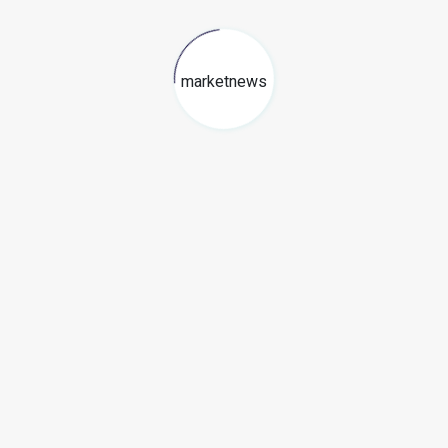
13 julio, 2026
marketnews
Mundial de Fútbol 2026, cómo
preparar tu ecommerce para
multiplicar tus ventas en Perú
7 mayo, 2026
¿Vendes por Facebook o
Instagram? Así te va a
controlar Sunat tus ventas
por redes sociales
23 abril, 2026