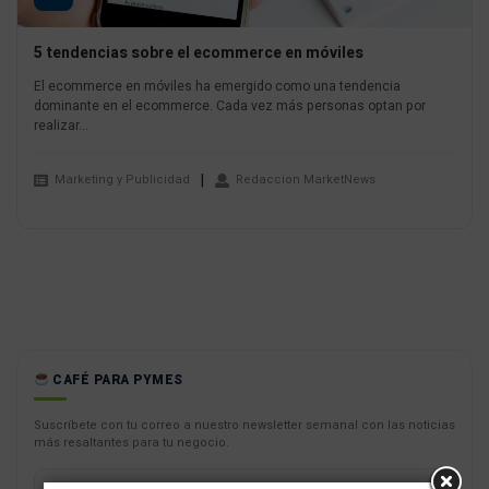
5 tendencias sobre el ecommerce en móviles
El ecommerce en móviles ha emergido como una tendencia
dominante en el ecommerce. Cada vez más personas optan por
realizar...
Marketing y Publicidad
Redaccion MarketNews
CAFÉ PARA PYMES
Suscríbete con tu correo a nuestro newsletter semanal con las noticias
más resaltantes para tu negocio.