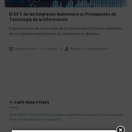
El 64 % de las Empresas Aumentará su Presupuesto de
Tecnología de la Información
El presupuesto de Tecnología de la Información (IT) se ha convertido
en un aspecto esencial para las empresas en América...
Herramientas y Tecnología
Redaccion MarketNews
CAFÉ PARA PYMES
Suscríbete con tu correo a nuestro newsletter semanal con las noticias
más resaltantes para tu negocio.