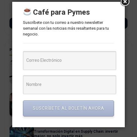
Café para Pymes
Suscríbete con tu correo a nuestro newsletter
SUSCRÍBETE
semanal con las noticias más resaltantes para tu
negocio.
POSTS RELACIONADOS
La PCM aprueba estricta regulación del uso del
correo institucional gubernamental
4 agosto, 2026
La Era Agéntica: cuando la intención reemplaza al
click
SUSCRÍBETE AL BOLETÍN AHORA
21 julio, 2026
Transformación Digital en Supply Chain: invertir
mejor, no solo invertir más