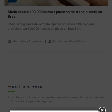
Shein creará 100,000 nuevos puestos de trabajo textil en
Brasil
Shein, una gigante de la moda rápida con sede en China, tiene
previsto crear 100.000 nuevos empleos en Brasil en...
Mercados y Empresas
Redaccion MarketNews
CAFÉ PARA PYMES
Suscríbete con tu correo a nuestro newsletter semanal con las noticias
más resaltantes para tu negocio.