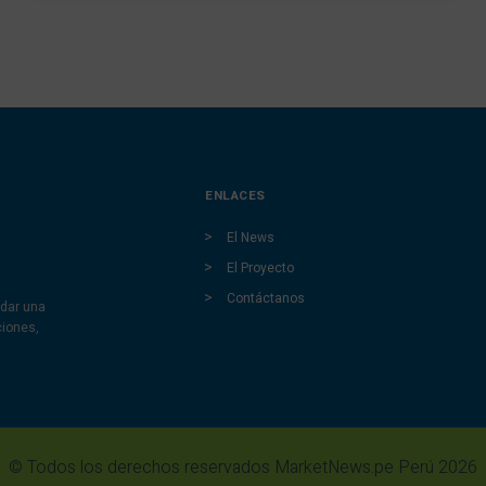
ENLACES
El News
El Proyecto
Contáctanos
dar una
ciones,
© Todos los derechos reservados MarketNews.pe Perú 2026