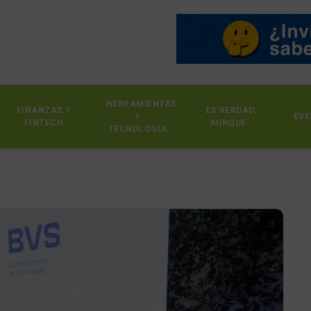
HERRAMIENTAS
FINANZAS Y
ES VERDAD,
Y
EVE
FINTECH
AUNQUE…
TECNOLOGÍA