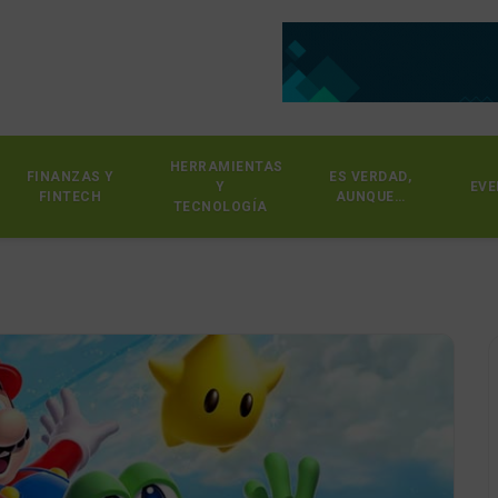
HERRAMIENTAS
FINANZAS Y
ES VERDAD,
Y
EVE
FINTECH
AUNQUE…
TECNOLOGÍA