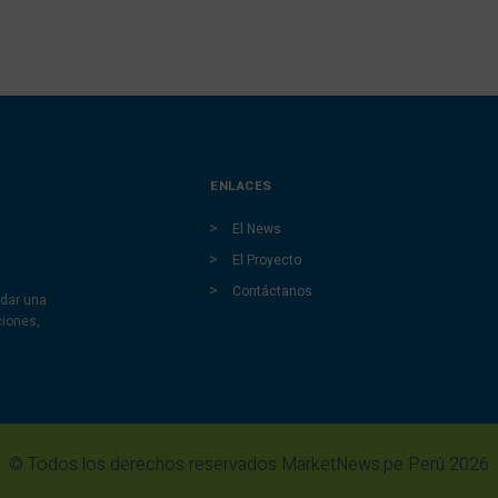
ENLACES
El News
El Proyecto
Contáctanos
dar una
ciones,
© Todos los derechos reservados MarketNews.pe Perú 2026