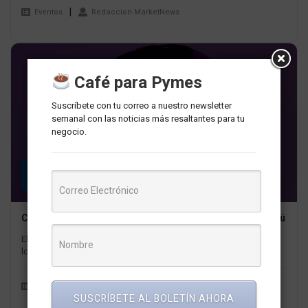
Eventos
Redaccion MarketNews
Café para Pymes
Suscríbete con tu correo a nuestro newsletter
semanal con las noticias más resaltantes para tu
negocio.
14
SEP
Cómo el video publicitario impulsa el Ecommerce en Perú
El ecommerce en Perú ha experimentado un rápido crecimiento en
los últimos años debido a la pandemia de COVID-19 y...
Marketing y Publicidad
Redaccion MarketNews
SUSCRÍBETE AL BOLETÍN AHORA