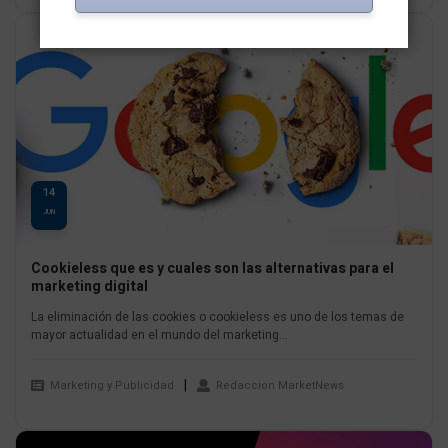
14
JUN
Cookieless que es y cuales son las alternativas para el
marketing digital
La eliminación de las cookies o cookieless es uno de los temas de
mayor actualidad en el mundo del marketing...
Marketing y Publicidad
Redaccion MarketNews