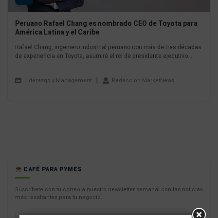
Peruano Rafael Chang es nombrado CEO de Toyota para
América Latina y el Caribe
Rafael Chang, ingeniero industrial peruano con más de tres décadas
de experiencia en Toyota, asumirá el rol de presidente ejecutivo...
Liderazgo y Management
Redaccion MarketNews
CAFÉ PARA PYMES
Suscríbete con tu correo a nuestro newsletter semanal con las noticias
más resaltantes para tu negocio.