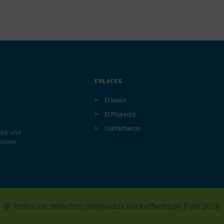
ENLACES
El News
El Proyecto
Contáctanos
dar una
ciones,
© Todos los derechos reservados MarketNews.pe Perú 2026