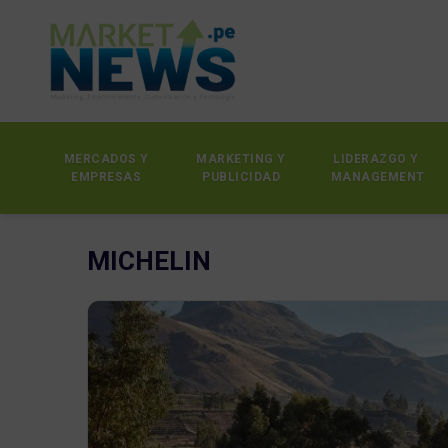
MERCADOS Y
MARKETING Y
LIDERAZGO Y
EMPRESAS
PUBLICIDAD
MANAGEMENT
MICHELIN