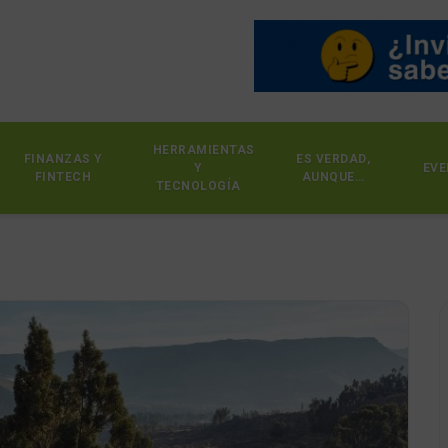
HERRAMIENTAS
FINANZAS Y
ES VERDAD,
Y
EVE
FINTECH
AUNQUE…
TECNOLOGÍA