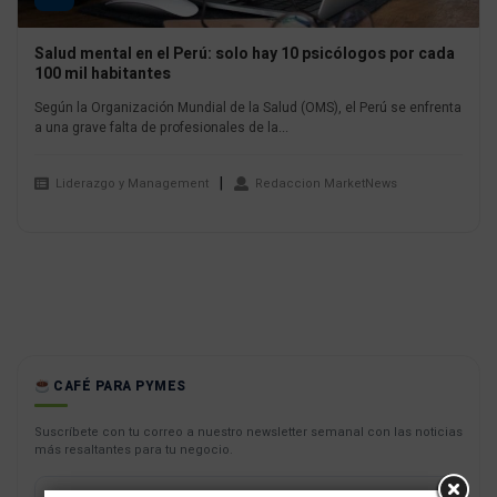
Salud mental en el Perú: solo hay 10 psicólogos por cada
100 mil habitantes
Según la Organización Mundial de la Salud (OMS), el Perú se enfrenta
a una grave falta de profesionales de la...
Liderazgo y Management
Redaccion MarketNews
CAFÉ PARA PYMES
Suscríbete con tu correo a nuestro newsletter semanal con las noticias
más resaltantes para tu negocio.