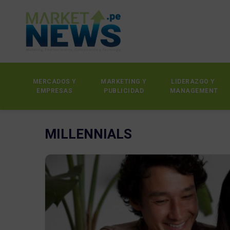
MERCADOS Y
MARKETING Y
LIDERAZGO Y
EMPRESAS
PUBLICIDAD
MANAGEMENT
MILLENNIALS