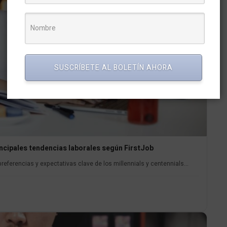
SUSCRÍBETE AL BOLETÍN AHORA
incipales tendencias laborales según FirstJob
referencias y expectativas clave de los millennials y centennials...