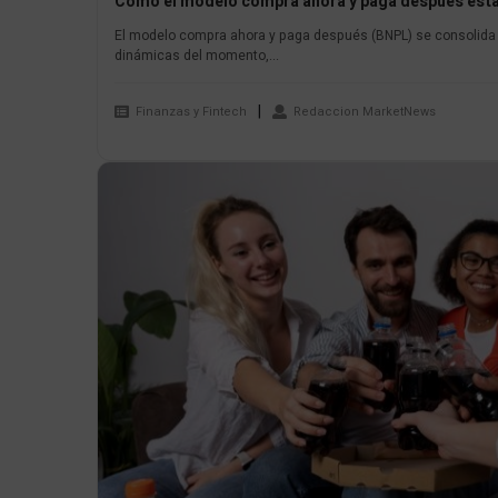
Cómo el modelo compra ahora y paga después está
El modelo compra ahora y paga después (BNPL) se consolida c
dinámicas del momento,...
Finanzas y Fintech
Redaccion MarketNews