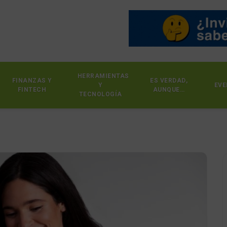
HERRAMIENTAS
FINANZAS Y
ES VERDAD,
Y
EVE
FINTECH
AUNQUE…
TECNOLOGÍA