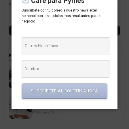
Café para Pymes
más resaltantes para tu negocio.
Suscríbete con tu correo a nuestro newsletter
semanal con las noticias más resaltantes para tu
negocio.
SUSCRÍBETE
POSTS RELACIONADOS
El antiguo terminal Jorge Chávez se transforma en
un hub estratégico para el 2030
27 febrero, 2026
SUSCRÍBETE AL BOLETÍN AHORA
TC ratifica prohibición de tercerización laboral en
Perú
28 octubre, 2025