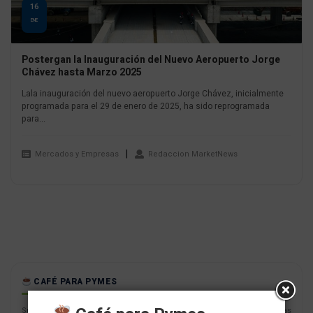
16
ENE
Postergan la Inauguración del Nuevo Aeropuerto Jorge
Chávez hasta Marzo 2025
Lala inauguración del nuevo aeropuerto Jorge Chávez, inicialmente
programada para el 29 de enero de 2025, ha sido reprogramada
para...
Mercados y Empresas
Redaccion MarketNews
CAFÉ PARA PYMES
Suscríbete con tu correo a nuestro newsletter semanal con las noticias