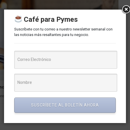
Café para Pymes
Suscríbete con tu correo a nuestro newsletter semanal con
las noticias más resaltantes para tu negocio.
incipales tendencias laborales según FirstJob
referencias y expectativas clave de los millennials y centennials...
SUSCRÍBETE AL BOLETÍN AHORA