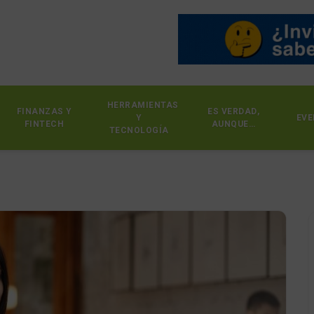
HERRAMIENTAS
FINANZAS Y
ES VERDAD,
Y
EVE
FINTECH
AUNQUE…
TECNOLOGÍA