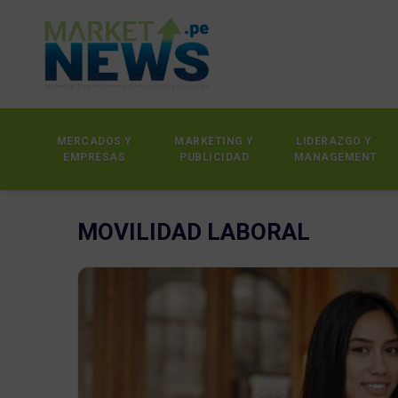
MERCADOS Y
MARKETING Y
LIDERAZGO Y
EMPRESAS
PUBLICIDAD
MANAGEMENT
MOVILIDAD LABORAL