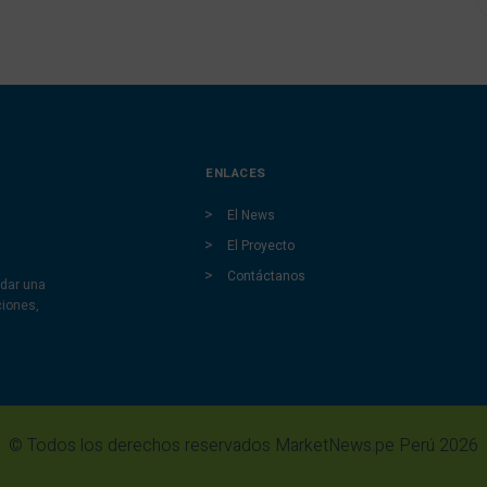
ENLACES
El News
El Proyecto
Contáctanos
dar una
ciones,
© Todos los derechos reservados MarketNews.pe Perú 2026