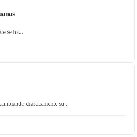
uanas
e se ha...
 cambiando drásticamente su...