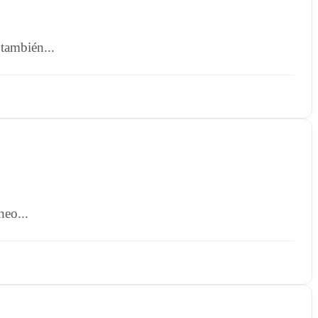
también...
neo...