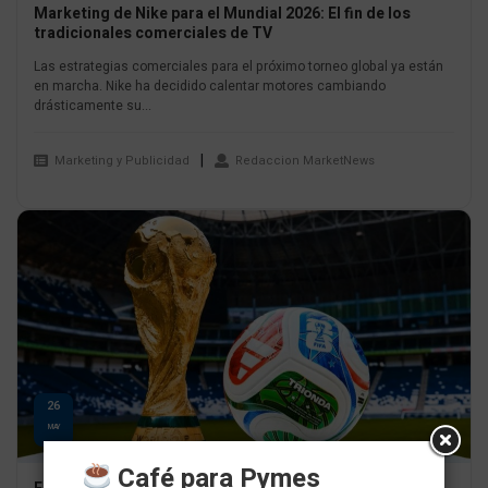
Marketing de Nike para el Mundial 2026: El fin de los
tradicionales comerciales de TV
Las estrategias comerciales para el próximo torneo global ya están
en marcha. Nike ha decidido calentar motores cambiando
drásticamente su...
Marketing y Publicidad
Redaccion MarketNews
26
MAY
Café para Pymes