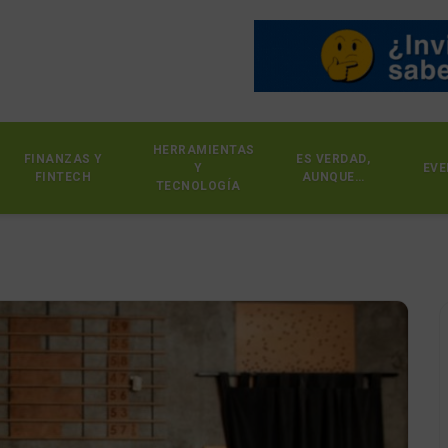
HERRAMIENTAS
FINANZAS Y
ES VERDAD,
Y
EVE
FINTECH
AUNQUE…
TECNOLOGÍA