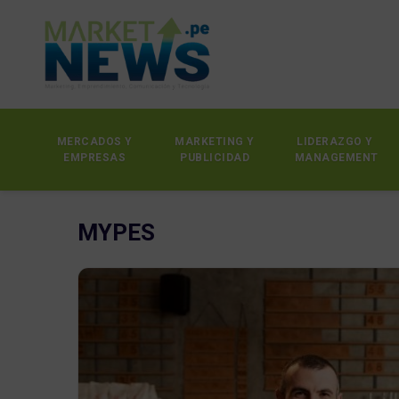
MERCADOS Y
MARKETING Y
LIDERAZGO Y
EMPRESAS
PUBLICIDAD
MANAGEMENT
MYPES