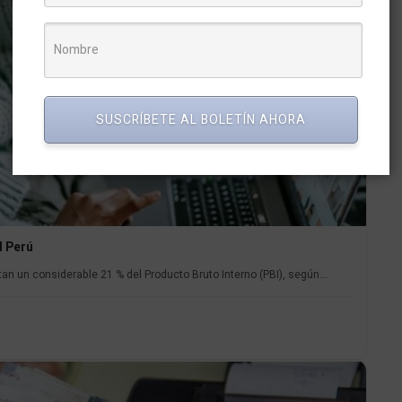
SUSCRÍBETE AL BOLETÍN AHORA
l Perú
n un considerable 21 % del Producto Bruto Interno (PBI), según...