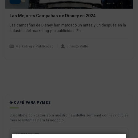
Las Mejores Campañas de Disney en 2024
Las campañas de Disney han marcado un antes y un después en la
industria del marketing y la publicidad. En...
Marketing y Publicidad
Ernesto Valle
☕ CAFÉ PARA PYMES
Suscríbete con tu correo a nuestro newsletter semanal con las noticias
más resaltantes para tu negocio.