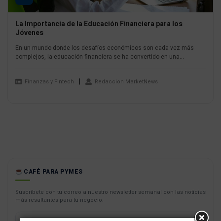
La Importancia de la Educación Financiera para los
Jóvenes
En un mundo donde los desafíos económicos son cada vez más
complejos, la educación financiera se ha convertido en una...
Finanzas y Fintech
Redaccion MarketNews
CAFÉ PARA PYMES
Suscríbete con tu correo a nuestro newsletter semanal con las noticias
más resaltantes para tu negocio.