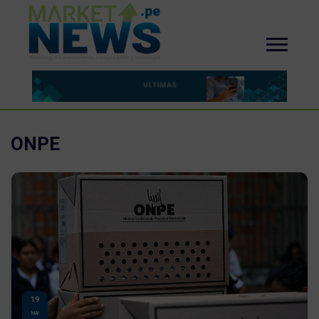
ONPE
19
MAY