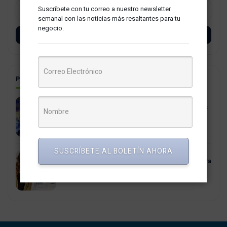
Suscríbete con tu correo a nuestro newsletter
semanal con las noticias más resaltantes para tu
negocio.
SUSCRÍBETE
POSTS RELACIONADOS
BCRP advierte una fuerte caída en las expectativas
sobre la economía peruana a corto plazo
19 mayo, 2026
SUSCRÍBETE AL BOLETÍN AHORA
El voto de la Gen Z conquista redes: 5 acciones para
campañas ganadoras
1 abril, 2026