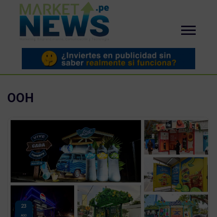
OOH
23
AGO