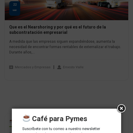
22
MAR
Que es el Nearshoring y por qué es el futuro de la
subcontratación empresarial
A medida que las empresas siguen expandiéndose, aumenta la
necesidad de encontrar formas rentables de externalizar el trabajo.
Durante años,...
Mercados y Empresas
Ernesto Valle
Café para Pymes
CAFÉ PARA PYMES
Suscríbete con tu correo a nuestro newsletter