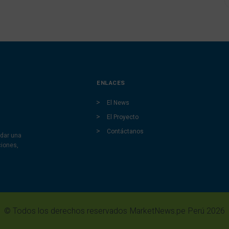
ENLACES
El News
El Proyecto
Contáctanos
dar una
ciones,
© Todos los derechos reservados MarketNews.pe Perú 2026