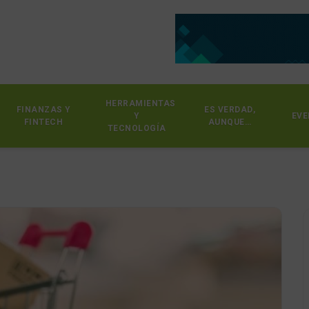
HERRAMIENTAS
FINANZAS Y
ES VERDAD,
Y
EVE
FINTECH
AUNQUE…
TECNOLOGÍA