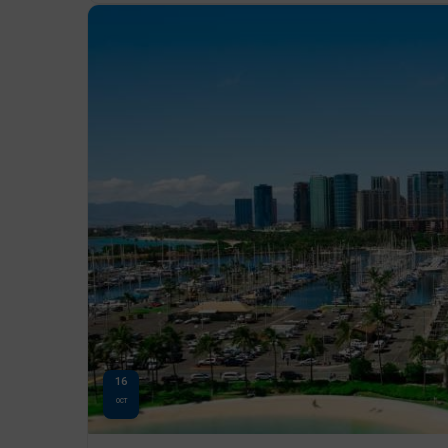
16
OCT