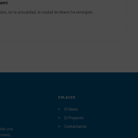
iami
dos, en la actualidad, la ciudad de Miami ha emergido...
ENLACES
El News
El Proyecto
Contáctanos
dar una
ciones,