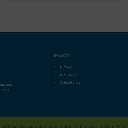
ENLACES
El News
El Proyecto
Contáctanos
dar una
ciones,
© Todos los derechos reservados MarketNews.pe Perú 2026