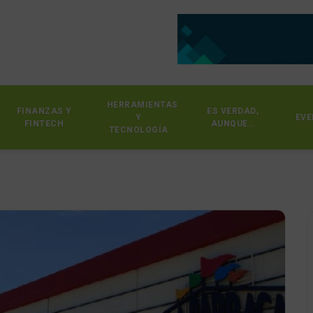
HERRAMIENTAS
FINANZAS Y
ES VERDAD,
Y
EVE
FINTECH
AUNQUE…
TECNOLOGÍA