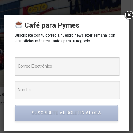
Café para Pymes
Suscríbete con tu correo a nuestro newsletter semanal con
las noticias más resaltantes para tu negocio.
 nuevo supermercado y una discoteca
artners, la empresa propietaria del centro comercial Paseo Central en
SUSCRÍBETE AL BOLETÍN AHORA