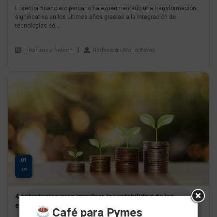
El sector financiero peruano ha experimentado una transformación
significativa en los últimos años gracias a la integración de
tecnologías de...
Finanzas y Fintech
Redaccion MarketNews
01
JUN
4 estrategias para impulsar la rentabilidad de las
empresas en 2023
Café para Pymes