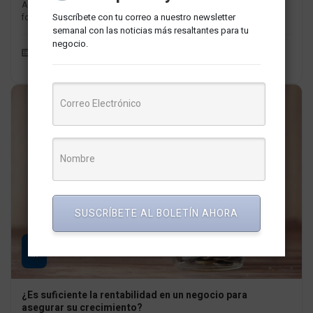
A pesar de la prevista recesión global en 2023, existen diversas
Suscríbete con tu correo a nuestro newsletter
formas de aumentar la rentabilidad de un producto o...
semanal con las noticias más resaltantes para tu
negocio.
Finanzas y Fintech
Redaccion MarketNews
SUSCRÍBETE AL BOLETÍN AHORA
25
MAY
¿Es suficiente la rentabilidad en un negocio para
asegurar su crecimiento?