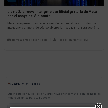
Llama 2, la nueva inteligencia artificial gratuita de Meta
con el apoyo de Microsoft
Meta tiene previsto lanzar una versión comercial de su modelo de
inteligencia artificial de código abierto llamado Llama. Esta acción...
Herramientas y Tecnología
Redaccion MarketNews
CAFÉ PARA PYMES
Suscríbete con tu correo a nuestro newsletter semanal con las noticias
más resaltantes para tu negocio.