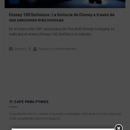
Disney 100 Sinfónico: La historia de Disney a través de
sus canciones más icónicas
En el marco del 100º aniversario de The Walt Disney Company se
realizará el evento Disney 100 Sinfónico el sábado...
Eventos
Redaccion MarketNews
CAFÉ PARA PYMES
Suscríbete con tu correo a nuestro newsletter semanal con las noticias
más resaltantes para tu negocio.