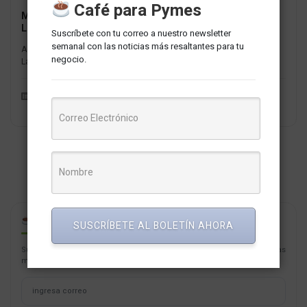
Café para Pymes
Mercado Pago mejora su solución en ecommerce para
Latinoamérica al unirse al Salesforce
Suscríbete con tu correo a nuestro newsletter
semanal con las noticias más resaltantes para tu
A partir de ahora, los minoristas de Perú y otros países de
negocio.
Latinoamérica, como Colombia, Argentina, México, Chila y Brasil,...
Herramientas y Tecnología
Redaccion MarketNews
CAFÉ PARA PYMES
SUSCRÍBETE AL BOLETÍN AHORA
Suscríbete con tu correo a nuestro newsletter semanal con las noticias
más resaltantes para tu negocio.