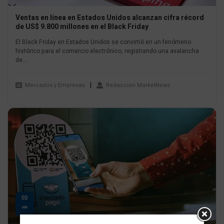
Ventas en línea en Estados Unidos alcanzan cifra récord
de US$ 9.800 millones en el Black Friday
El Black Friday en Estados Unidos se convirtió en un fenómeno
histórico para el comercio electrónico, registrando una avalancha
de...
Mercados y Empresas
Redaccion MarketNews
02
MAY