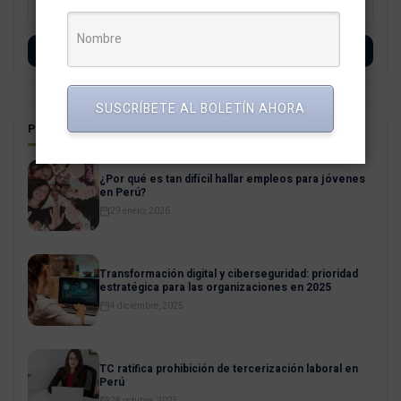
SUSCRÍBETE
SUSCRÍBETE AL BOLETÍN AHORA
POSTS RELACIONADOS
¿Por qué es tan difícil hallar empleos para jóvenes
en Perú?
29 enero, 2026
Transformación digital y ciberseguridad: prioridad
estratégica para las organizaciones en 2025
4 diciembre, 2025
TC ratifica prohibición de tercerización laboral en
Perú
28 octubre, 2025