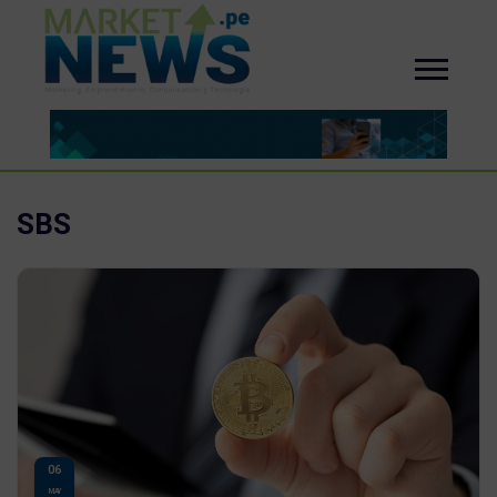
SBS
06
MAY