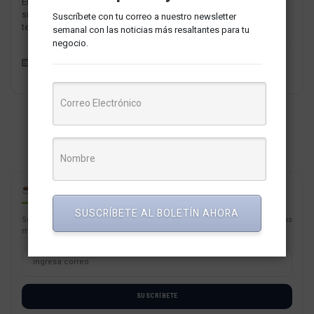
El sector financiero peruano ha experimentado una transformación
significativa en los últimos años gracias a la integración de
Suscríbete con tu correo a nuestro newsletter
tecnologías de...
semanal con las noticias más resaltantes para tu
negocio.
Finanzas y Fintech
Redaccion MarketNews
CAFÉ PARA PYMES
SUSCRÍBETE AL BOLETÍN AHORA
Suscríbete con tu correo a nuestro newsletter semanal con las noticias
más resaltantes para tu negocio.
SUSCRÍBETE