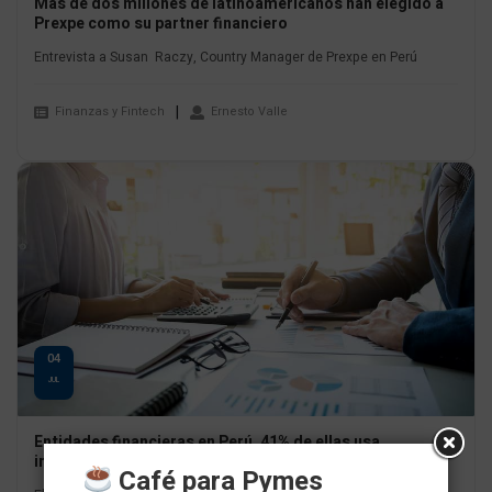
Más de dos millones de latinoamericanos han elegido a
Prexpe como su partner financiero
Entrevista a Susan Raczy, Country Manager de Prexpe en Perú
Finanzas y Fintech
Ernesto Valle
04
JUL
Entidades financieras en Perú, 41% de ellas usa
inteligencia artificial
Café para Pymes