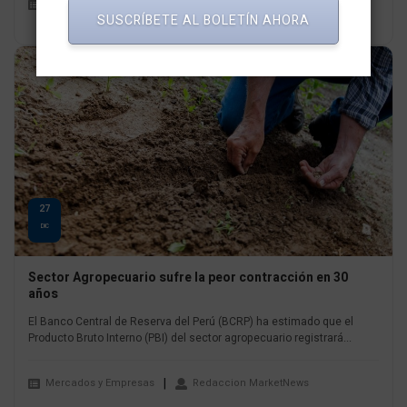
Mercados y Empresas
Redaccion MarketNews
SUSCRÍBETE AL BOLETÍN AHORA
27
DIC
Sector Agropecuario sufre la peor contracción en 30
años
El Banco Central de Reserva del Perú (BCRP) ha estimado que el
Producto Bruto Interno (PBI) del sector agropecuario registrará...
Mercados y Empresas
Redaccion MarketNews