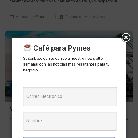
desempeño económico del país retrocediera 0,6 % respecto al...
Mercados y Empresas
Redaccion MarketNews
Café para Pymes
Suscríbete con tu correo a nuestro newsletter
semanal con las noticias más resaltantes para tu
negocio.
19
MAR
Más de 6,000 mipymes exportaron en 2023
El Ministerio de Comercio Exterior y Turismo (Mincetur) ha anunciado
un hito significativo en las exportaciones peruanas en el 2023,...