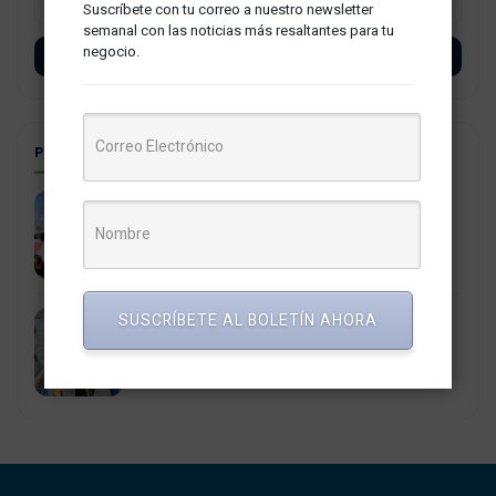
Suscríbete con tu correo a nuestro newsletter
semanal con las noticias más resaltantes para tu
negocio.
SUSCRÍBETE
POSTS RELACIONADOS
El Anillo Vial Periférico de Lima, en que Consiste y
como Impactará esta Obra a Lima
9 abril, 2024
SUSCRÍBETE AL BOLETÍN AHORA
Los e-scooter no han muerto, llega a San Miguel
Whoosh una nueva empresa de micromovilidad
8 septiembre, 2023