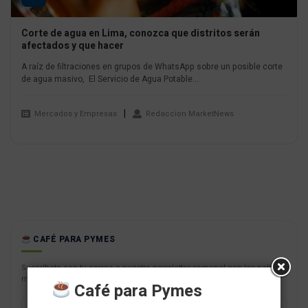
Corte de agua en Lima, conozca que distritos serán
afectados y que hacer
A raíz de filtraciones en grupos de WhatsApp sobre un posible corte
de agua masivo, El Servicio de Agua Potable...
Mercados y Empresas
Redaccion MarketNews
CAFÉ PARA PYMES
Suscríbete con tu correo a nuestro newsletter semanal con las noticias
más resaltantes para tu negocio.
Café para Pymes