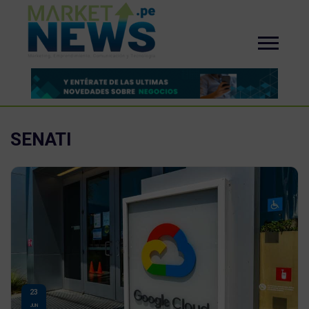
SENATI
23
JUN