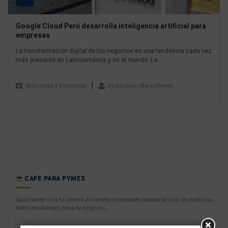
Google Cloud Perú desarrolla inteligencia artificial para
empresas
La transformación digital de los negocios es una tendencia cada vez
más presente en Latinoamérica y en el mundo. La...
Mercados y Empresas
Redaccion MarketNews
CAFÉ PARA PYMES
Suscríbete con tu correo a nuestro newsletter semanal con las noticias
más resaltantes para tu negocio.