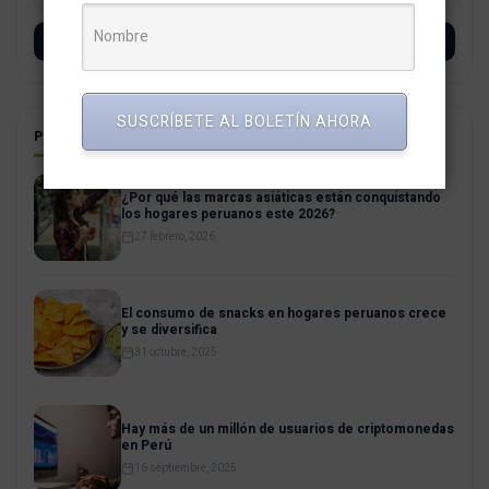
SUSCRÍBETE
SUSCRÍBETE AL BOLETÍN AHORA
POSTS RELACIONADOS
¿Por qué las marcas asiáticas están conquistando
los hogares peruanos este 2026?
27 febrero, 2026
El consumo de snacks en hogares peruanos crece
y se diversifica
31 octubre, 2025
Hay más de un millón de usuarios de criptomonedas
en Perú
16 septiembre, 2025