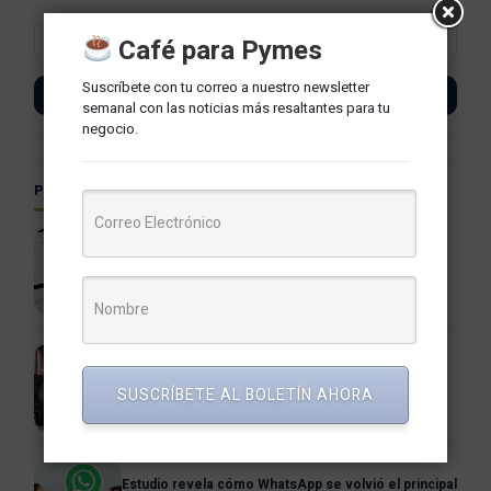
Café para Pymes
Suscríbete con tu correo a nuestro newsletter
SUSCRÍBETE
semanal con las noticias más resaltantes para tu
negocio.
POSTS RELACIONADOS
La PCM aprueba estricta regulación del uso del
correo institucional gubernamental
4 agosto, 2026
La Era Agéntica: cuando la intención reemplaza al
click
SUSCRÍBETE AL BOLETÍN AHORA
21 julio, 2026
Estudio revela cómo WhatsApp se volvió el principal